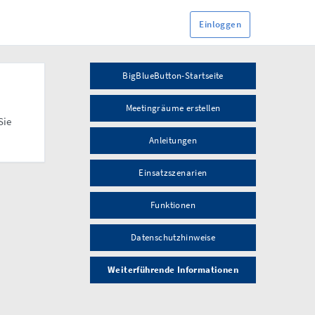
Einloggen
BigBlueButton-Startseite
Meeting­räume erstellen
Sie
Anleitungen
Einsatz­szenarien
Funktionen
Datenschutz­hinweise
Weiter­führende Informa­tio­nen